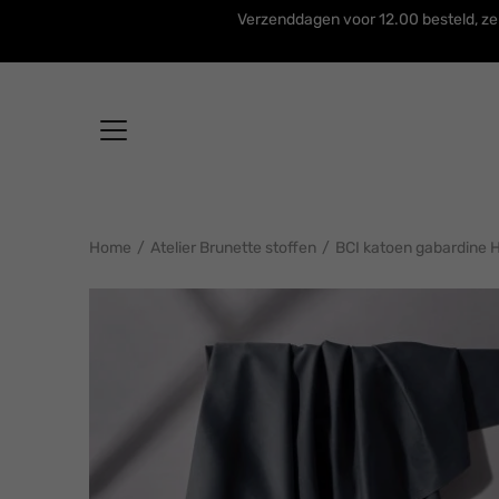
Ga
Verzenddagen voor 12.00 besteld, ze
verder
naar
content
Home
/
Atelier Brunette stoffen
/
BCI katoen gabardine 