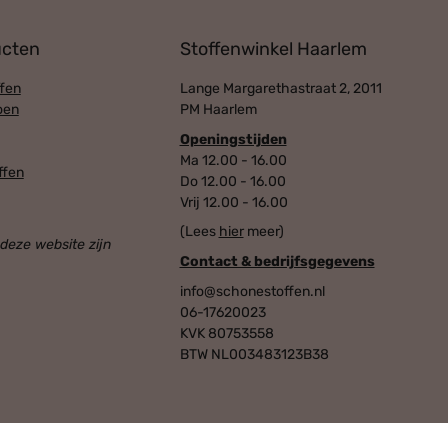
ucten
Stoffenwinkel Haarlem
fen
Lange Margarethastraat 2, 2011
oen
PM Haarlem
Openingstijden
Ma 12.00 - 16.00
ffen
Do 12.00 - 16.00
Vrij 12.00 - 16.00
(Lees
hier
meer)
 deze website zijn
Contact & bedrijfsgegevens
info@schonestoffen.nl
06-17620023
KVK 80753558
BTW NL003483123B38