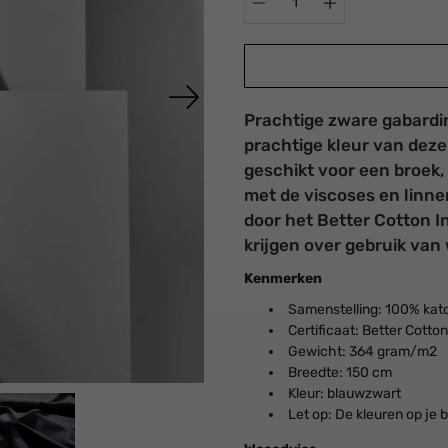
Prachtige zware gabardi
E-
Afhaling is
prachtige kleur van deze
mail
beschikbaar
geschikt voor een broek, 
mij
bij
Atelier &
als
met de viscoses en linnen
Shop
dit
door het
Better Cotton I
product
Meestal klaar
weer
binnen 24 uur
krijgen over gebruik van 
beschikbaar
Winkelgegevens
is:
Kenmerken
bekijken
Samenstelling: 100% kat
Certificaat: Better Cotton
Gewicht: 364 gram/m2
Breedte: 150 cm
Kleur:
blauwzwart
Let op: De kleuren op je