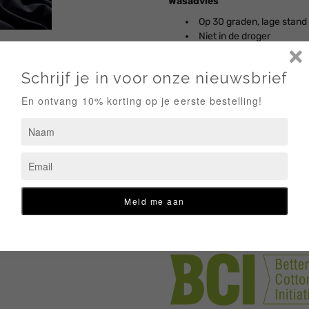
Wasadvies
Op 30 graden, lage stand
Niet in de droger
Wassen met gelijke kleur
De stof kan krimpen, was
uitknipt
Bestellen
De stof wordt per 10 cm verkoc
Het aantal stuks dat je bestelt z
30 cm = 3 stuks
40 cm = 4 stuks
50 cm = 5 stuks
1 meter = 10 stuks