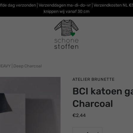
lfde dag verzonden | Verzenddagen ma-di-do-vr | Verzendkosten NL €5
knippen wij vanaf 30 cm
HEAVY | Deep Charcoal
ATELIER BRUNETTE
BCI katoen g
Charcoal
€2,44
Selecteer
variant