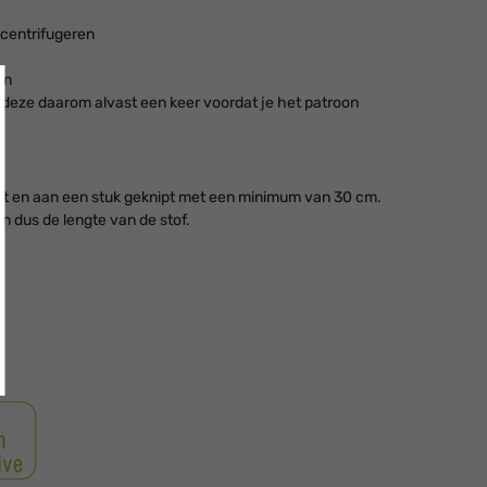
 centrifugeren
en
 deze daarom alvast een keer voordat je het patroon
ht en aan een stuk geknipt met een minimum van 30 cm.
ijn dus de lengte van de stof.