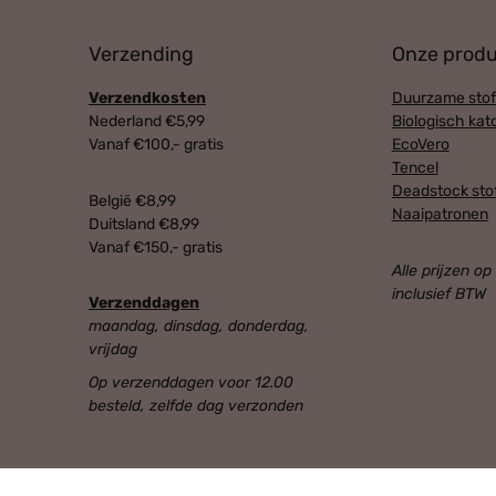
Verzending
Onze prod
Verzendkosten
Duurzame stof
Nederland €5,99
Biologisch kat
Vanaf €100,- gratis
EcoVero
Tencel
Deadstock sto
België €8,99
Naaipatronen
Duitsland €8,99
Vanaf €150,- gratis
Alle prijzen op
inclusief BTW
Verzenddagen
maandag, dinsdag, donderdag,
vrijdag
Op verzenddagen voor 12.00
besteld, zelfde dag verzonden