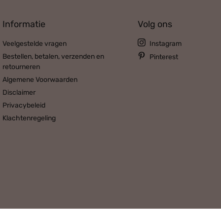
Informatie
Volg ons
Veelgestelde vragen
Instagram
Bestellen, betalen, verzenden en
Pinterest
retourneren
Algemene Voorwaarden
Disclaimer
Privacybeleid
Klachtenregeling