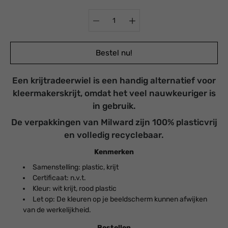
Selecteer variant
Bestel nu!
Een krijtradeerwiel is een handig alternatief voor
E-
fhaling is
kleermakerskrijt, omdat het veel nauwkeuriger is
mail
schikbaar
in gebruik.
mij
j
Atelier &
als
De verpakkingen van Milward zijn 100% plasticvrij
Shop
dit
estal klaar
product
en volledig recyclebaar.
weer
nnen 24 uur
beschikbaar
Kenmerken
kelgegevens
is:
bekijken
Samenstelling: plastic, krijt
Certificaat: n.v.t.
Kleur: wit krijt, rood plastic
Let op: De kleuren op je beeldscherm kunnen afwijken
van de werkelijkheid.
Bestellen